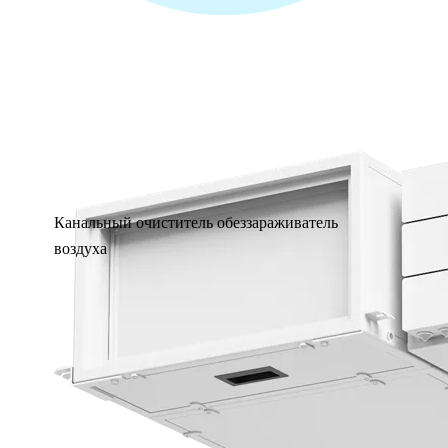
Канальный очиститель обеззараживатель
воздуха