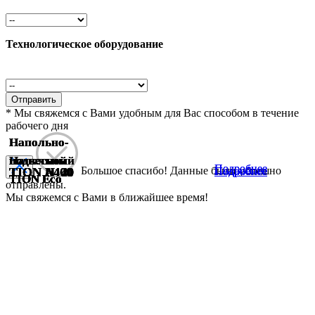
Технологическое оборудование
Отправить
* Мы свяжемся с Вами удобным для Вас способом в течение
рабочего дня
Напольно-
Напольно-
Напольно-
Напольно-
подвесной
подвесной
Напольный
подвесной
подвесной
Напольный
Подробнее
Подробнее
Большое спасибо!
Данные были успешно
Подробнее
Подробнее
Подробнее
Подробнее
Подробнее
Подробнее
Подробнее
Подробнее
Подробнее
Подробнее
TION H120
TION H140
TION A400
TION A400
TION H120
TION H140
TION Eco
TION Eco
TION Eco
TION Eco
TION Eco
TION Eco
отправлены.
Мы свяжемся с Вами в ближайшее время!