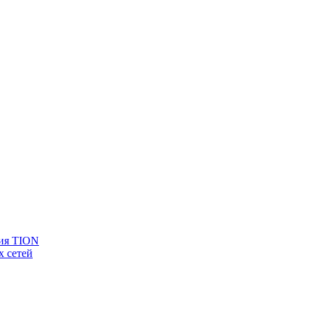
ия TION
 сетей