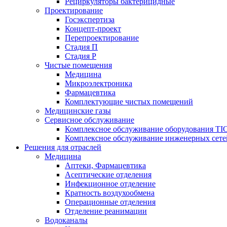
Рециркуляторы бактерицидные
Проектирование
Госэкспертиза
Концепт-проект
Перепроектирование
Стадия П
Стадия Р
Чистые помещения
Медицина
Микроэлектроника
Фармацевтика
Комплектующие чистых помещений
Медицинские газы
Сервисное обслуживание
Комплексное обслуживание оборудования TI
Комплексное обслуживание инженерных сете
Решения для отраслей
Медицина
Аптеки, Фармацевтика
Асептические отделения
Инфекционное отделение
Кратность воздухообмена
Операционные отделения
Отделение реанимации
Водоканалы