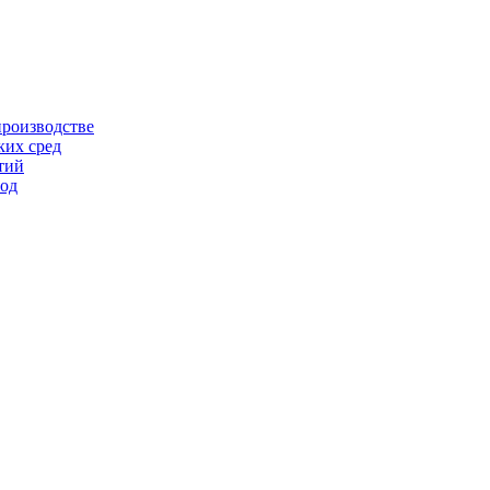
производстве
ких сред
тий
од