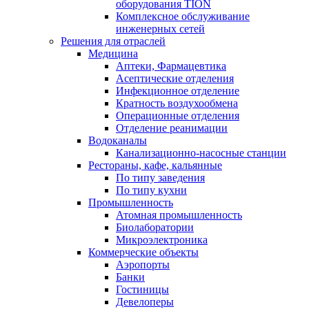
оборудования TION
Комплексное обслуживание
инженерных сетей
Решения для отраслей
Медицина
Аптеки, Фармацевтика
Асептические отделения
Инфекционное отделение
Кратность воздухообмена
Операционные отделения
Отделение реанимации
Водоканалы
Канализационно-насосные станции
Рестораны, кафе, кальянные
По типу заведения
По типу кухни
Промышленность
Атомная промышленность
Биолаборатории
Микроэлектроника
Коммерческие объекты
Аэропорты
Банки
Гостиницы
Девелоперы